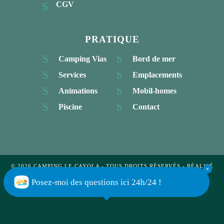
CGV
PRATIQUE
Camping Vias
Bord de mer
Services
Emplacements
Animations
Mobil-homes
Piscine
Contact
© 2026 CAMPING LE CAYOLA - TOUS DROITS RÉSERVÉS - RÉALISÉ
PAR
GEEK TONIC
-
MENTIONS LÉGALES
-
POLITIQUE DE
CONFIDENTIALITÉ
Posez-moi des questions ici 24h/24 !