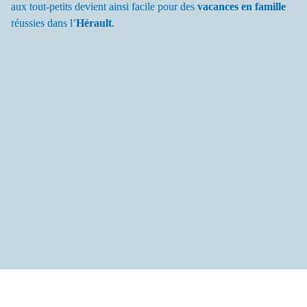
aux tout-petits devient ainsi facile pour des
vacances en famille
réussies dans l’
Hérault
.