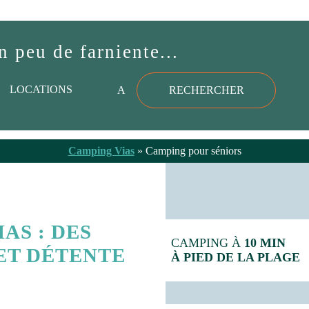
n peu de farniente...
Camping Vias
»
Camping pour séniors
AS : DES
CAMPING À
10 MIN
ET DÉTENTE
À PIED DE LA PLAGE