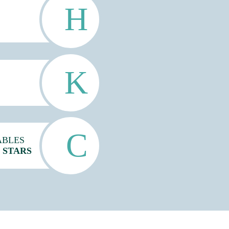
ABLES
 STARS