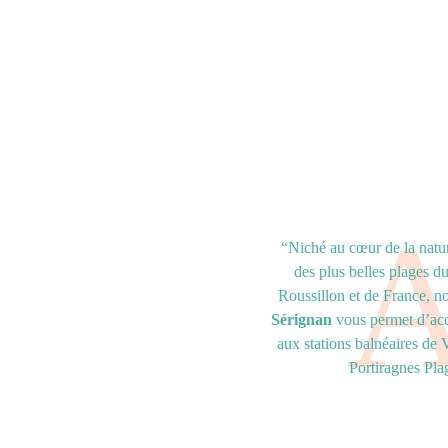
“Niché au cœur de la natur
des plus belles plages 
Roussillon et de France, n
Sérignan
vous permet d’acc
aux stations balnéaires de 
Portiragnes Pla