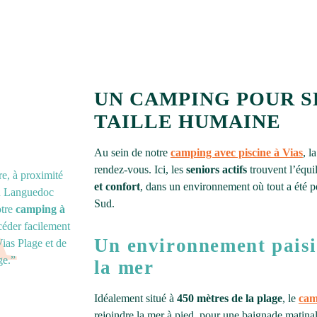
UN CAMPING POUR S
TAILLE HUMAINE
Au sein de notre
camping avec piscine à Vias
, l
rendez-vous. Ici, les
seniors actifs
trouvent l’équil
e, à proximité
et confort
, dans un environnement où tout a été p
du Languedoc
Sud.
otre
camping à
éder facilement
Un environnement paisi
Vias Plage et de
ge.”
la mer
Idéalement situé à
450 mètres de la plage
, le
cam
rejoindre la mer à pied, pour une baignade matina