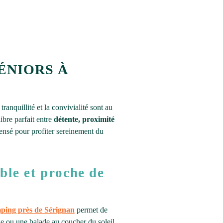
ÉNIORS À
a tranquillité et la convivialité sont au
ibre parfait entre
détente, proximité
ensé pour profiter sereinement du
ble et proche de
ping près de Sérignan
permet de
le ou une balade au coucher du soleil.