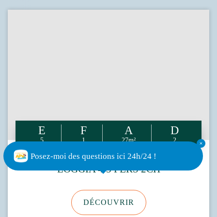
5
1
27m²
2
Posez-moi des questions ici 24h/24 !
LOGGIA 4/5 PERS 2CH
DÉCOUVRIR