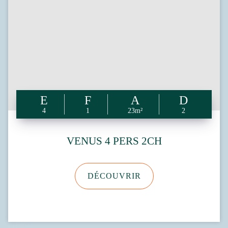
4
1
23m²
2
VENUS 4 PERS 2CH
DÉCOUVRIR