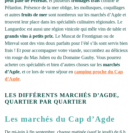
petit pâté de Pézenas
, et plusieurs
fromages frais
comme le
Pélardon. Présence de la mer oblige, les mollusques, coquillages
et autres
fruits de mer
sont nombreux sur les marchés d’Agde et
trouvent leur place dans les spécialités culinaires régionales. Le
Languedoc est aussi une région vinicole qui mêle vins de table et
grands vins à petits prix
. Le Muscat de Frontignan ou de
Mireval sont des vins doux parfaits pour l’été s’ils sont servis bien
frais ! Et pour accompagner votre viande, succombez au délicieux
vin rouge du Mas Julien ou du Domaine Gauby. Vous pourrez
acheter ces spécialités et bien d’autres choses sur les
marchés
d’Agde
, et ce lors de votre séjour en
camping proche du Cap
d’Agde
.
LES DIFFÉRENTS MARCHÉS D’AGDE,
QUARTIER PAR QUARTIER
Les marchés du Cap d’Agde
De mi-juin à fin septembre, chaque matinée (sauf le jeudi) de 6 h